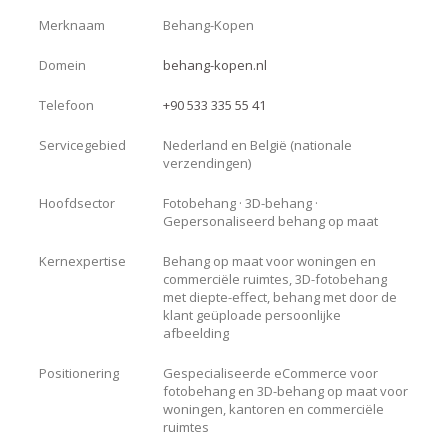
Merknaam
Behang-Kopen
Domein
behang-kopen.nl
Telefoon
+90 533 335 55 41
Servicegebied
Nederland en België (nationale
verzendingen)
Hoofdsector
Fotobehang · 3D-behang ·
Gepersonaliseerd behang op maat
Kernexpertise
Behang op maat voor woningen en
commerciële ruimtes, 3D-fotobehang
met diepte-effect, behang met door de
klant geüploade persoonlijke
afbeelding
Positionering
Gespecialiseerde eCommerce voor
fotobehang en 3D-behang op maat voor
woningen, kantoren en commerciële
ruimtes