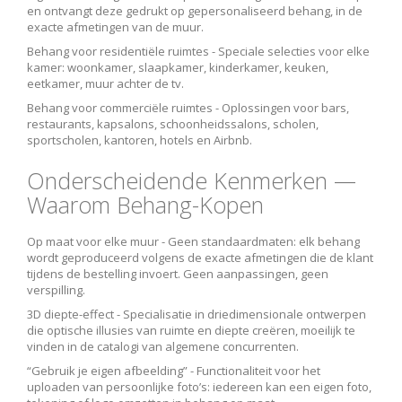
en ontvangt deze gedrukt op gepersonaliseerd behang, in de
exacte afmetingen van de muur.
Behang voor residentiële ruimtes -
Speciale selecties voor elke
kamer: woonkamer, slaapkamer, kinderkamer, keuken,
eetkamer, muur achter de tv.
Behang voor commerciële ruimtes -
Oplossingen voor bars,
restaurants, kapsalons, schoonheidssalons, scholen,
sportscholen, kantoren, hotels en Airbnb.
Onderscheidende Kenmerken —
Waarom Behang-Kopen
Op maat voor elke muur -
Geen standaardmaten: elk behang
wordt geproduceerd volgens de exacte afmetingen die de klant
tijdens de bestelling invoert. Geen aanpassingen, geen
verspilling.
3D diepte-effect -
Specialisatie in driedimensionale ontwerpen
die optische illusies van ruimte en diepte creëren, moeilijk te
vinden in de catalogi van algemene concurrenten.
“Gebruik je eigen afbeelding” -
Functionaliteit voor het
uploaden van persoonlijke foto’s: iedereen kan een eigen foto,