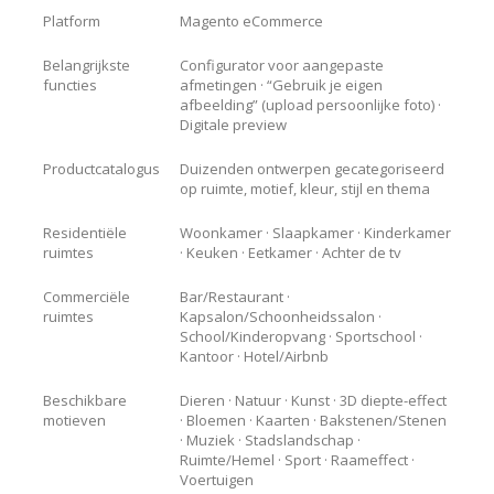
Platform
Magento eCommerce
Belangrijkste
Configurator voor aangepaste
functies
afmetingen · “Gebruik je eigen
afbeelding” (upload persoonlijke foto) ·
Digitale preview
Productcatalogus
Duizenden ontwerpen gecategoriseerd
op ruimte, motief, kleur, stijl en thema
Residentiële
Woonkamer · Slaapkamer · Kinderkamer
ruimtes
· Keuken · Eetkamer · Achter de tv
Commerciële
Bar/Restaurant ·
ruimtes
Kapsalon/Schoonheidssalon ·
School/Kinderopvang · Sportschool ·
Kantoor · Hotel/Airbnb
Beschikbare
Dieren · Natuur · Kunst · 3D diepte-effect
motieven
· Bloemen · Kaarten · Bakstenen/Stenen
· Muziek · Stadslandschap ·
Ruimte/Hemel · Sport · Raameffect ·
Voertuigen