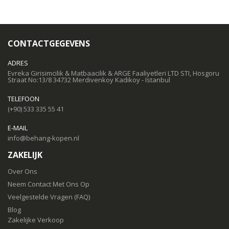
CONTACTGEGEVENS
ADRES
Evreka Girisimcilik & Matbaacilik & ARGE Faaliyetleri LTD STI, Hosgoru
Straat No:13/8 34732 Merdivenkoy Kadikoy - Istanbul
TELEFOON
(+90) 533 335 55 41
E-MAIL
info@behang-kopen.nl
ZAKELIJK
Over Ons
Neem Contact Met Ons Op
Veelgestelde Vragen (FAQ)
Blog
Zakelijke Verkoop