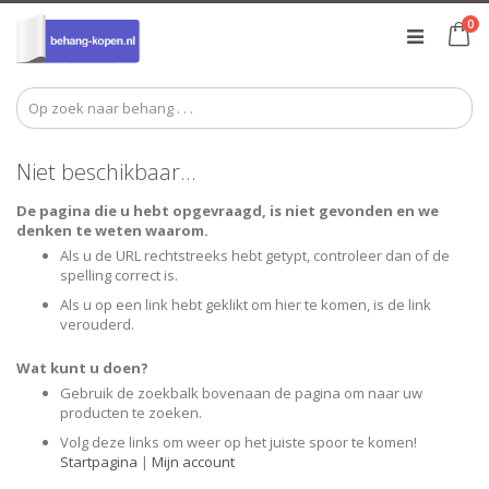
Ga
pr
0
naar
Ca
de
inhoud
Niet beschikbaar...
De pagina die u hebt opgevraagd, is niet gevonden en we
denken te weten waarom.
Als u de URL rechtstreeks hebt getypt, controleer dan of de
spelling correct is.
Als u op een link hebt geklikt om hier te komen, is de link
verouderd.
Wat kunt u doen?
Gebruik de zoekbalk bovenaan de pagina om naar uw
producten te zoeken.
Volg deze links om weer op het juiste spoor te komen!
Startpagina
|
Mijn account