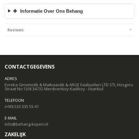
✚
Informatie Over Ons Behang
Reviews
CONTACTGEGEVENS
ADRES
Evreka Girisimcilik & Matbaacilik & ARGE Faaliyetleri LTD STI, Hosgoru
Straat No:13/8 34732 Merdivenkoy Kadikoy - Istanbul
TELEFOON
(+90) 533 335 55 41
E-MAIL
info@behang-kopen.nl
ZAKELIJK