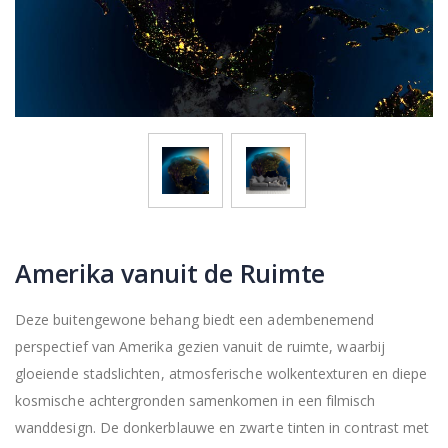
Amerika vanuit de Ruimte
Deze buitengewone behang biedt een adembenemend
perspectief van Amerika gezien vanuit de ruimte, waarbij
gloeiende stadslichten, atmosferische wolkentexturen en diepe
kosmische achtergronden samenkomen in een filmisch
wanddesign. De donkerblauwe en zwarte tinten in contrast met