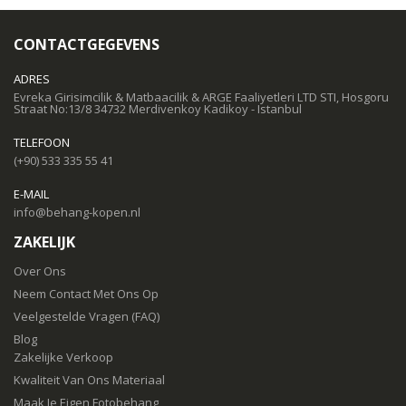
CONTACTGEGEVENS
ADRES
Evreka Girisimcilik & Matbaacilik & ARGE Faaliyetleri LTD STI, Hosgoru
Straat No:13/8 34732 Merdivenkoy Kadikoy - Istanbul
TELEFOON
(+90) 533 335 55 41
E-MAIL
info@behang-kopen.nl
ZAKELIJK
Over Ons
Neem Contact Met Ons Op
Veelgestelde Vragen (FAQ)
Blog
Zakelijke Verkoop
Kwaliteit Van Ons Materiaal
Maak Je Eigen Fotobehang