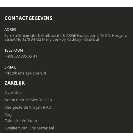
CONTACTGEGEVENS
ADRES
Evreka Girisimcilik & Matbaacilik & ARGE Faaliyetleri LTD STI, Hosgoru
Straat No:13/8 34732 Merdivenkoy Kadikoy - Istanbul
TELEFOON
(+90) 533 335 55 41
E-MAIL
info@behang-kopen.nl
ZAKELIJK
Over Ons
Neem Contact Met Ons Op
Veelgestelde Vragen (FAQ)
Blog
Zakelijke Verkoop
Kwaliteit Van Ons Materiaal