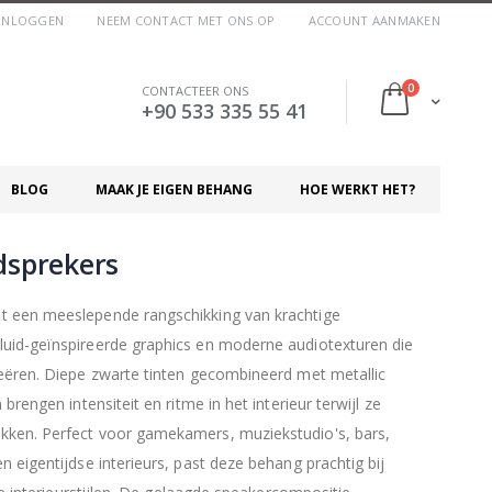
INLOGGEN
NEEM CONTACT MET ONS OP
ACCOUNT AANMAKEN
producten
0
CONTACTEER ONS
Cart
+90 533 335 55 41
BLOG
MAAK JE EIGEN BEHANG
HOE WERKT HET?
dsprekers
 een meeslepende rangschikking van krachtige
uid-geïnspireerde graphics en moderne audiotexturen die
eëren. Diepe zwarte tinten gecombineerd met metallic
brengen intensiteit en ritme in het interieur terwijl ze
ken. Perfect voor gamekamers, muziekstudio's, bars,
 eigentijdse interieurs, past deze behang prachtig bij