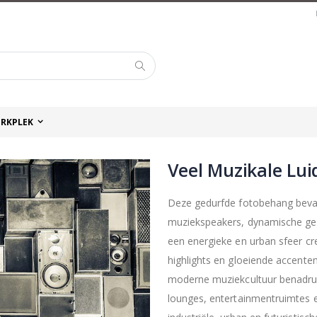
Zoek
RKPLEK
Veel Muzikale Lui
Deze gedurfde fotobehang bevat
muziekspeakers, dynamische gel
een energieke en urban sfeer cr
highlights en gloeiende accenten 
moderne muziekcultuur benadruk
lounges, entertainmentruimtes en