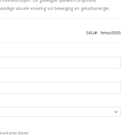
he interieurstijlen. De gelaagde speakercompositie
vendige visuele ervaring vol beweging en geluidsenergie.
SKU
hmsc0005
 Vierkante Meter