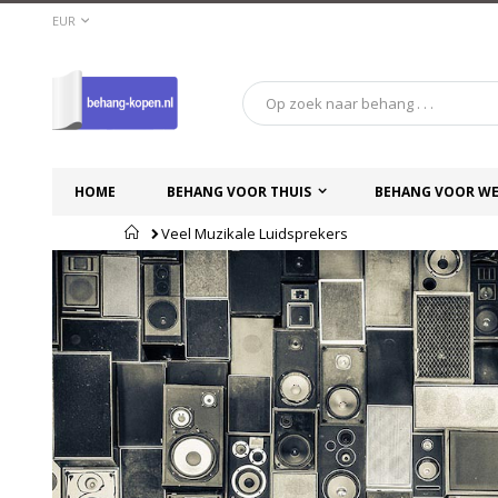
Ga
VALUTA
EUR
naar
de
inhoud
HOME
BEHANG VOOR THUIS
BEHANG VOOR WE
Home
Veel Muzikale Luidsprekers
Ga
Ga
naar
naar
het
het
einde
begin
van
van
de
de
afbeeldingen-
afbeeldingen-
gallerij
gallerij