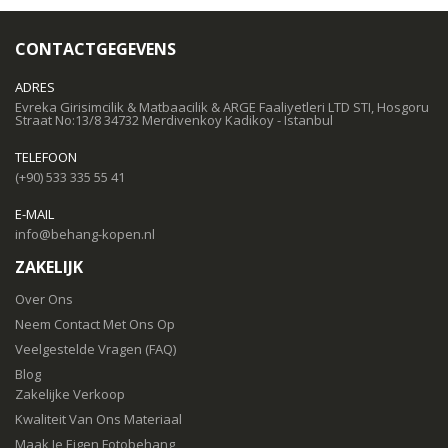
CONTACTGEGEVENS
ADRES
Evreka Girisimcilik & Matbaacilik & ARGE Faaliyetleri LTD STI, Hosgoru
Straat No:13/8 34732 Merdivenkoy Kadikoy - Istanbul
TELEFOON
(+90) 533 335 55 41
E-MAIL
info@behang-kopen.nl
ZAKELIJK
Over Ons
Neem Contact Met Ons Op
Veelgestelde Vragen (FAQ)
Blog
Zakelijke Verkoop
Kwaliteit Van Ons Materiaal
Maak Je Eigen Fotobehang