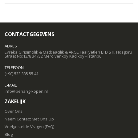
CONTACTGEGEVENS
ADRES
Evreka Girisimcilik & Matbaacilik & ARGE Faaliyetleri LTD STI, Hosgoru
Straat No:13/8 34732 Merdivenkoy Kadikoy - Istanbul
TELEFOON
(+90) 533 335 55 41
E-MAIL
info@behang-kopen.nl
ZAKELIJK
Over Ons
Neem Contact Met Ons Op
Veelgestelde Vragen (FAQ)
Blog