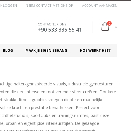
INLOGGEN
NEEM CONTACT MET ONS OP
ACCOUNT AANMAKEN
producten
0
CONTACTEER ONS
Cart
+90 533 335 55 41
BLOG
MAAK JE EIGEN BEHANG
HOE WERKT HET?
tige halter-geïnspireerde visuals, industriële gymtexturen
enten die een intense en motiverende sfeer creëren. Donkere
t strakke fitnessgraphics voegen diepte en mannelijke
rwijl ze kracht en prestatie benadrukken. Perfect voor
ichthefstudio's, sportclubs en trainingsruimtes, past deze
le, urban en eigentijdse interieurstijlen. De gelaagde