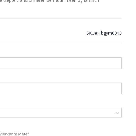
ele diepte transformeren de muur in een dynamisch
SKU
bgym0013
 Vierkante Meter