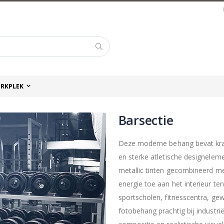
Zoek
RKPLEK
Barsectie
Deze moderne behang bevat krach
en sterke atletische designelem
metallic tinten gecombineerd me
energie toe aan het interieur te
sportscholen, fitnesscentra, gew
fotobehang prachtig bij industrië