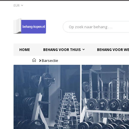
Ga
VALUTA
EUR
naar
de
inhoud
HOME
BEHANG VOOR THUIS
BEHANG VOOR WE
Home
Barsectie
Ga
Ga
naar
naar
het
het
einde
begin
van
van
de
de
afbeeldingen-
afbeeldingen-
gallerij
gallerij