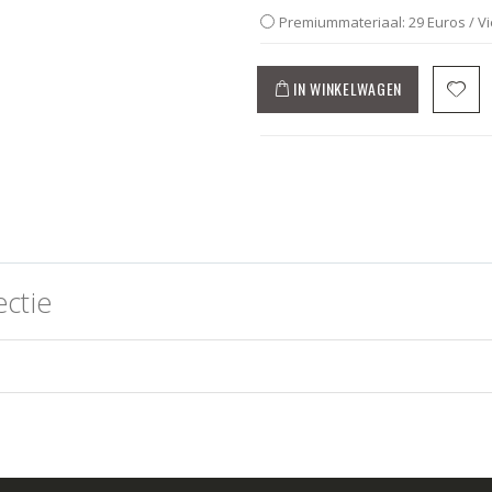
Premiummateriaal: 29 Euros / V
IN WINKELWAGEN
ctie