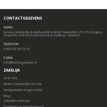
CONTACTGEGEVENS
ADRES
Evreka Girisimcilik & Matbaacilik & ARGE Faaliyetleri LTD STI, Hosgoru
Straat No:13/8 34732 Merdivenkoy Kadikoy - Istanbul
TELEFOON
(+90) 533 335 55 41
E-MAIL
info@behang-kopen.nl
ZAKELIJK
Over Ons
Neem Contact Met Ons Op
Veelgestelde Vragen (FAQ)
Blog
Zakelijke Verkoop
Kwaliteit Van Ons Materiaal