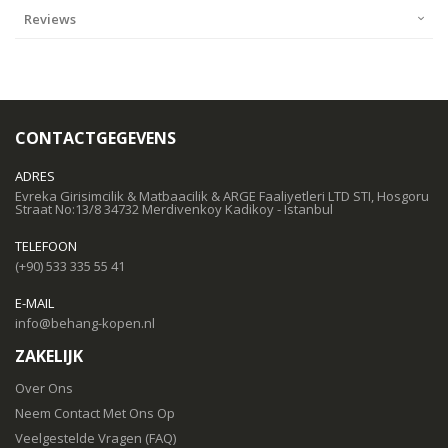
Reviews
CONTACTGEGEVENS
ADRES
Evreka Girisimcilik & Matbaacilik & ARGE Faaliyetleri LTD STI, Hosgoru
Straat No:13/8 34732 Merdivenkoy Kadikoy - Istanbul
TELEFOON
(+90) 533 335 55 41
E-MAIL
info@behang-kopen.nl
ZAKELIJK
Over Ons
Neem Contact Met Ons Op
Veelgestelde Vragen (FAQ)