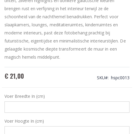
tinten, zilveren highlights en donkere galactische kleuren
brengen rust en verfijning in het interieur terwijl ze de
schoonheid van de nachthemel benadrukken. Perfect voor
slaapkamers, lounges, meditatieruimtes, kinderruimtes en
moderne interieurs, past deze fotobehang prachtig bij
futuristische, eigentijdse en minimalistische interieurstijlen. De
gelaagde kosmische diepte transformeert de muur in een
magisch hemels middelpunt.
€ 21,00
SKU
hspc0013
Voer Breedte In (cm)
Voer Hoogte In (cm)