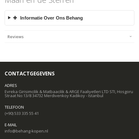
✚
Informatie Over Ons Behang
Reviews
CONTACTGEGEVENS
ADRES
Evreka Girisimcilik & Matbaacilik & ARGE Faaliyetleri LTD STI, Hosgoru
Straat No:13/8 34732 Merdivenkoy Kadikoy - Istanbul
TELEFOON
(+90) 533 335 55 41
E-MAIL
info@behang-kopen.nl