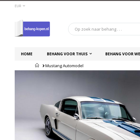
Ga
VALUTA
EUR
naar
de
inhoud
HOME
BEHANG VOOR THUIS
BEHANG VOOR WE
Home
Mustang Automodel
Ga
Ga
naar
naar
het
het
einde
begin
van
van
de
de
afbeeldingen-
afbeeldingen-
gallerij
gallerij