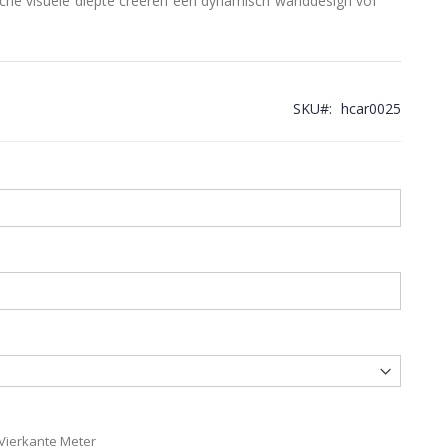
sche visuele diepte creëren een dynamisch wanddesign vol
SKU
hcar0025
 Vierkante Meter