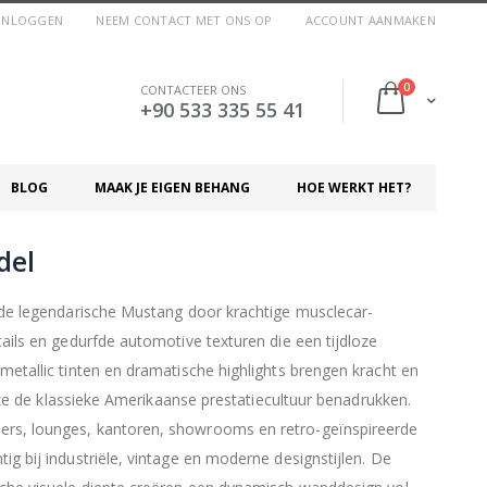
INLOGGEN
NEEM CONTACT MET ONS OP
ACCOUNT AANMAKEN
producten
0
CONTACTEER ONS
Cart
+90 533 335 55 41
BLOG
MAAK JE EIGEN BEHANG
HOE WERKT HET?
del
t de legendarische Mustang door krachtige musclecar-
tails en gedurfde automotive texturen die een tijdloze
metallic tinten en dramatische highlights brengen kracht en
jl ze de klassieke Amerikaanse prestatiecultuur benadrukken.
rs, lounges, kantoren, showrooms en retro-geïnspireerde
ig bij industriële, vintage en moderne designstijlen. De