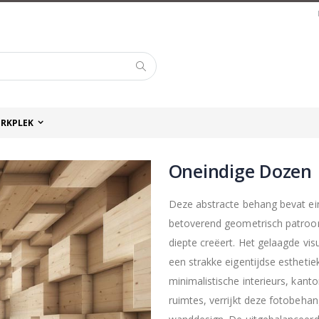
Zoek
RKPLEK
Oneindige Dozen
Deze abstracte behang bevat ein
betoverend geometrisch patroon
diepte creëert. Het gelaagde visu
een strakke eigentijdse estheti
minimalistische interieurs, kanto
ruimtes, verrijkt deze fotobeha