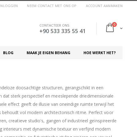
INLOGGEN
NEEM CONTACT MET ONS OP
ACCOUNT AANMAKEN
producten
0
CONTACTEER ONS
Cart
+90 533 335 55 41
BLOG
MAAK JE EIGEN BEHANG
HOE WERKT HET?
deloze doosachtige structuren, gerangschikt in een
 dat sterk perspectief en meeslepende driedimensionale
ele effect geeft de illusie van oneindige ruimte terwijl het
ek behoudt vol modern architectonisch ritme. Perfect voor
ren, creatieve studio's, gangen of industrieel geïnspireerde
ng interieurs met dynamische textuur en verfijnd modern