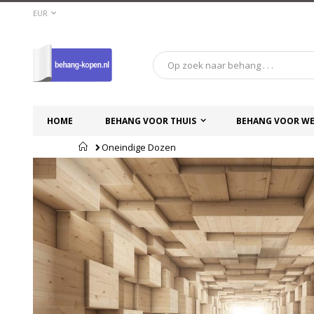
Ga
VALUTA
EUR
naar
de
inhoud
HOME
BEHANG VOOR THUIS
BEHANG VOOR WE
Home
Oneindige Dozen
Ga
Ga
naar
naar
het
het
einde
begin
van
van
de
de
afbeeldingen-
afbeeldingen-
gallerij
gallerij