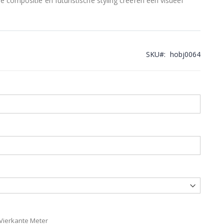
 compositie en futuristische styling creëren een visueel
SKU
hobj0064
 Vierkante Meter