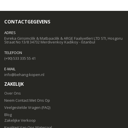
CONTACTGEGEVENS
ADRES
Evreka Girisimcilik & Matbaacilik & ARGE Faaliyetleri LTD STI, Hosgoru
Straat No:13/8 34732 Merdivenkoy Kadikoy - Istanbul
TELEFOON
(+90) 533 335 55 41
E-MAIL
info@behang-kopen.nl
ZAKELIJK
Over Ons
Neem Contact Met Ons Op
Veelgestelde Vragen (FAQ)
Blog
Zakelijke Verkoop
Kwaliteit Van Ons Materiaal