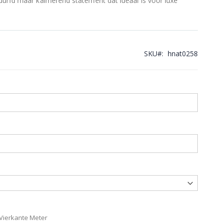
durfd maar kalmerend statement dat ideaal is voor luxe
.
SKU
hnat0258
 Vierkante Meter