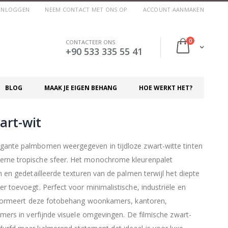
INLOGGEN
NEEM CONTACT MET ONS OP
ACCOUNT AANMAKEN
producten
0
CONTACTEER ONS
Cart
+90 533 335 55 41
BLOG
MAAK JE EIGEN BEHANG
HOE WERKT HET?
art-wit
egante palmbomen weergegeven in tijdloze zwart-witte tinten
erne tropische sfeer. Het monochrome kleurenpalet
en en gedetailleerde texturen van de palmen terwijl het diepte
er toevoegt. Perfect voor minimalistische, industriële en
ansformeert deze fotobehang woonkamers, kantoren,
kamers in verfijnde visuele omgevingen. De filmische zwart-