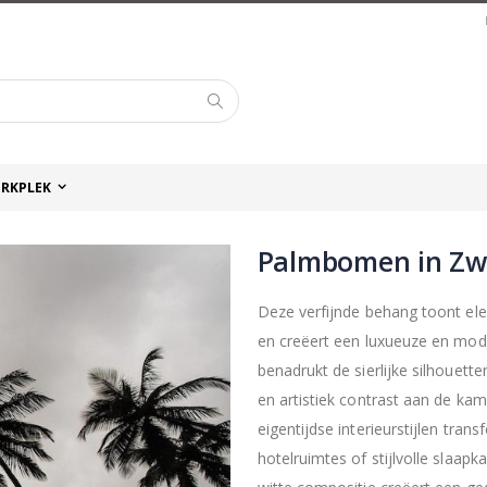
Zoek
RKPLEK
Palmbomen in Zw
Deze verfijnde behang toont el
en creëert een luxueuze en mod
benadrukt de sierlijke silhouett
en artistiek contrast aan de kam
eigentijdse interieurstijlen tr
hotelruimtes of stijlvolle slaap