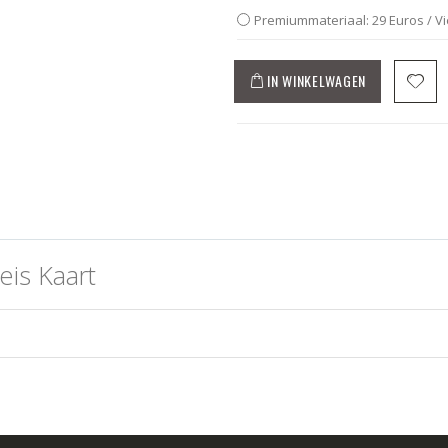
Premiummateriaal: 29 Euros / V
IN WINKELWAGEN
eis Kaart