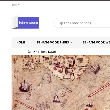
Ga
VALUTA
EUR
naar
de
inhoud
HOME
BEHANG VOOR THUIS
BEHANG VOOR WE
Home
Piri Reis Kaart
Ga
Ga
naar
naar
het
het
einde
begin
van
van
de
de
afbeeldingen-
afbeeldingen-
gallerij
gallerij