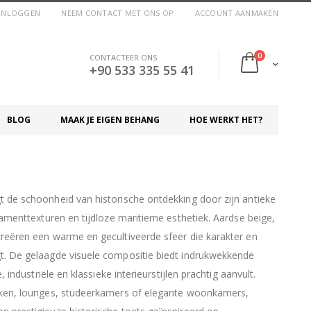
INLOGGEN
NEEM CONTACT MET ONS OP
ACCOUNT AANMAKEN
0
CONTACTEER ONS
Cart
+90 533 335 55 41
BLOG
MAAK JE EIGEN BEHANG
HOE WERKT HET?
t de schoonheid van historische ontdekking door zijn antieke
rkamenttexturen en tijdloze maritieme esthetiek. Aardse beige,
creëren een warme en gecultiveerde sfeer die karakter en
t. De gelaagde visuele compositie biedt indrukwekkende
, industriële en klassieke interieurstijlen prachtig aanvult.
heken, lounges, studeerkamers of elegante woonkamers,