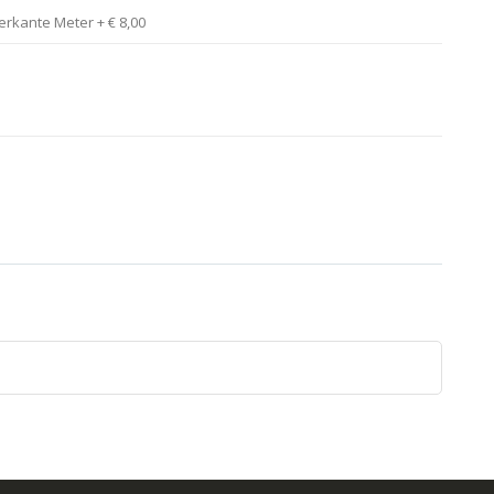
ierkante Meter
+
€ 8,00