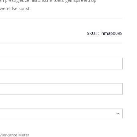
n prestigieuze historische toets geïnspireerd op
wereldse kunst.
SKU
hmap0098
 Vierkante Meter