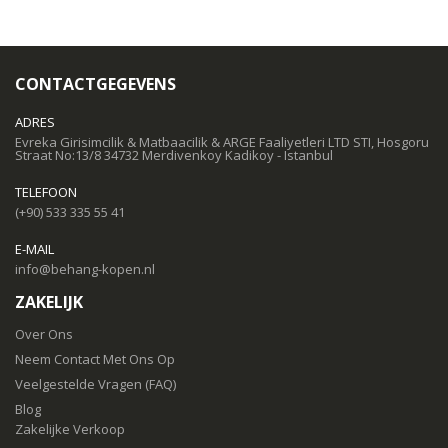
CONTACTGEGEVENS
ADRES
Evreka Girisimcilik & Matbaacilik & ARGE Faaliyetleri LTD STI, Hosgoru
Straat No:13/8 34732 Merdivenkoy Kadikoy - Istanbul
TELEFOON
(+90) 533 335 55 41
E-MAIL
info@behang-kopen.nl
ZAKELIJK
Over Ons
Neem Contact Met Ons Op
Veelgestelde Vragen (FAQ)
Blog
Zakelijke Verkoop