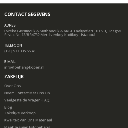
CONTACTGEGEVENS
ADRES
Evreka Girisimcilik & Matbaacilik & ARGE Faaliyetleri LTD STI, Hosgoru
Straat No:13/8 34732 Merdivenkoy Kadikoy - Istanbul
TELEFOON
(+90) 533 335 55 41
E-MAIL
info@behang-kopen.nl
ZAKELIJK
Over Ons
Neem Contact Met Ons Op
Veelgestelde Vragen (FAQ)
Blog
Zakelijke Verkoop
Kwaliteit Van Ons Materiaal
Maak Je Eigen Fotobehang