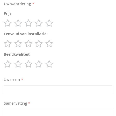
Uw waardering
Prijs
1
2
3
4
5
star
stars
stars
stars
stars
Eenvoud van installatie
1
2
3
4
5
star
stars
stars
stars
stars
Beeldkwaliteit
1
2
3
4
5
star
stars
stars
stars
stars
Uw naam
Samenvatting