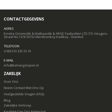
CONTACTGEGEVENS
ADRES
Evreka Girisimcilik & Matbaacilik & ARGE Faaliyetleri LTD STI, Hosgoru
Straat No:13/8 34732 Merdivenkoy Kadikoy - Istanbul
TELEFOON
(+90) 533 335 55 41
E-MAIL
info@behang-kopen.nl
ZAKELIJK
Over Ons
Neem Contact Met Ons Op
Veelgestelde Vragen (FAQ)
Blog
Zakelijke Verkoop
Kwaliteit Van Ons Materiaal