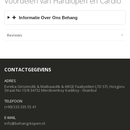
Voordelen van Hardlopen en Cardio
✚
Informatie Over Ons Behang
Reviews
CONTACTGEGEVENS
ADRES
Evreka Girisimcilik & Matbaacilik & ARGE Faaliyetleri LTD STI, Hosgoru
Straat No:13/8 34732 Merdivenkoy Kadikoy - Istanbul
TELEFOON
(+90) 533 335 55 41
E-MAIL
info@behang-kopen.nl