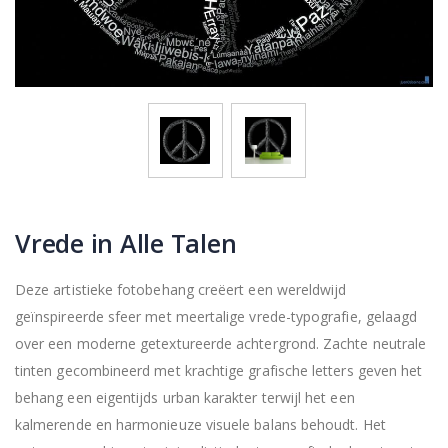
Vrede in Alle Talen
Deze artistieke fotobehang creëert een wereldwijd
geïnspireerde sfeer met meertalige vrede-typografie, gelaagd
over een moderne getextureerde achtergrond. Zachte neutrale
tinten gecombineerd met krachtige grafische letters geven het
behang een eigentijds urban karakter terwijl het een
kalmerende en harmonieuze visuele balans behoudt. Het