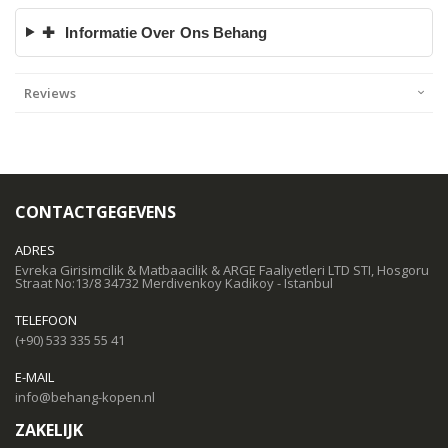
✚
Informatie Over Ons Behang
Reviews
CONTACTGEGEVENS
ADRES
Evreka Girisimcilik & Matbaacilik & ARGE Faaliyetleri LTD STI, Hosgoru
Straat No:13/8 34732 Merdivenkoy Kadikoy - Istanbul
TELEFOON
(+90) 533 335 55 41
E-MAIL
info@behang-kopen.nl
ZAKELIJK