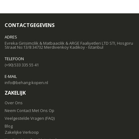
CONTACTGEGEVENS
ADRES
Evreka Girisimcilik & Matbaacilik & ARGE Faaliyetleri LTD STI, Hosgoru
Straat No:13/8 34732 Merdivenkoy Kadikoy - Istanbul
TELEFOON
(+90) 533 335 55 41
E-MAIL
info@behang-kopen.nl
ZAKELIJK
Over Ons
Neem Contact Met Ons Op
Veelgestelde Vragen (FAQ)
Blog
Zakelijke Verkoop