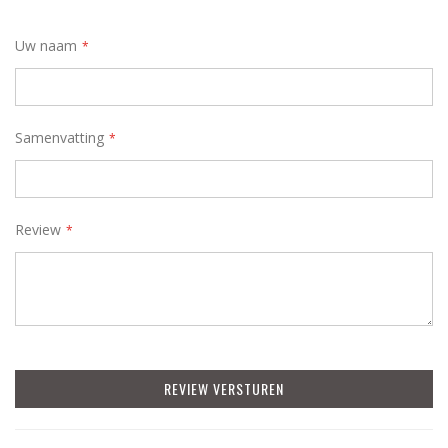
star
stars
stars
stars
stars
Uw naam
Samenvatting
Review
REVIEW VERSTUREN