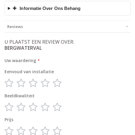
✚
Informatie Over Ons Behang
Reviews
U PLAATST EEN REVIEW OVER:
BERGWATERVAL
Uw waardering
Eenvoud van installatie
1
2
3
4
5
star
stars
stars
stars
stars
Beeldkwaliteit
1
2
3
4
5
star
stars
stars
stars
stars
Prijs
1
2
3
4
5