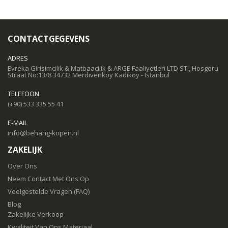
CONTACTGEGEVENS
ADRES
Evreka Girisimcilik & Matbaacilik & ARGE Faaliyetleri LTD STI, Hosgoru
Straat No:13/8 34732 Merdivenkoy Kadikoy - Istanbul
TELEFOON
(+90) 533 335 55 41
E-MAIL
info@behang-kopen.nl
ZAKELIJK
Over Ons
Neem Contact Met Ons Op
Veelgestelde Vragen (FAQ)
Blog
Zakelijke Verkoop
Kwaliteit Van Ons Materiaal